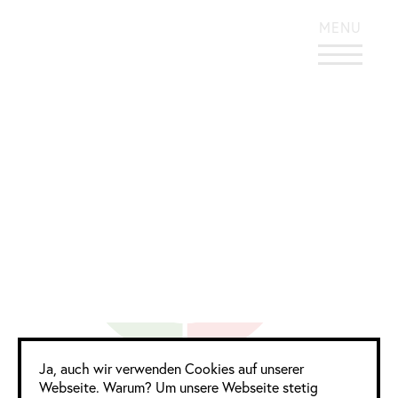
KONTRASTREICHES DESIGN
MENU
FOCUS OPEN 2023
Google Analytics
Ja, auch wir verwenden Cookies auf unserer
Webseite. Warum? Um unsere Webseite stetig
3 Frauen
3 Männer
0 Divers