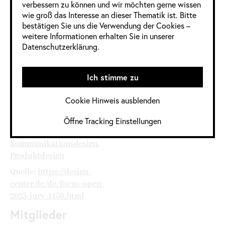
verbessern zu können und wir möchten gerne wissen
wie groß das Interesse an dieser Thematik ist. Bitte
bestätigen Sie uns die Verwendung der Cookies –
Informationen
weitere Informationen erhalten Sie in unserer
Datenschutzerklärung.
im Detail
Ich stimme zu
Jahrgang:
2022 / 2023
,
2023
Kategorie:
Deutschland
,
Cookie Hinweis ausblenden
Deutschland /
Öffne Tracking Einstellungen
Bundeslandspezifisch
,
Digital
,
Industrie Design
,
Kommunikationsdesign
,
Produktdesign
Quelle:
https://design-
center.de/de/focus-open-
2023-jury-1458.html
Mitglieder