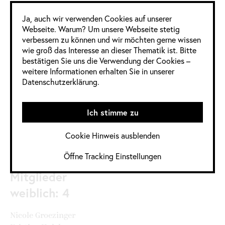
Google Analytics
Ja, auch wir verwenden Cookies auf unserer
4 Frauen
11 Männer
0 Divers
Webseite. Warum? Um unsere Webseite stetig
verbessern zu können und wir möchten gerne wissen
wie groß das Interesse an dieser Thematik ist. Bitte
Informationen
bestätigen Sie uns die Verwendung der Cookies –
weitere Informationen erhalten Sie in unserer
im Detail
Datenschutzerklärung.
Jahrgang:
2022
,
2022 / 2023
Ich stimme zu
Quelle:
Cookie Hinweis ausblenden
https://www.adc.de/wettbewerb/jury/brand-
building-activation-print-
Öffne Tracking Einstellungen
2/
Mitglieder
weiblich: 4
Nicole Groezinger