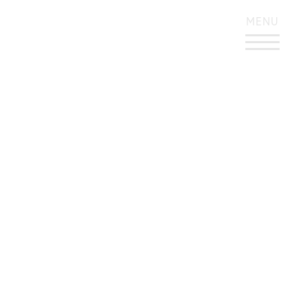
KONTRASTREICHES DESIGN
MENU
Brand Building +
Activation – Print