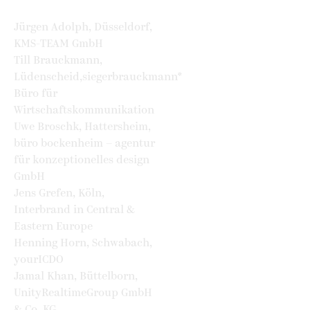
Jürgen Adolph, Düsseldorf,
KMS-TEAM GmbH
Till Brauckmann,
Lüdenscheid,siegerbrauckmann*
Büro für
Wirtschaftskommunikation
Uwe Broschk, Hattersheim,
büro bockenheim – agentur
für konzeptionelles design
GmbH
Jens Grefen, Köln,
Interbrand in Central &
Eastern Europe
Henning Horn, Schwabach,
yourICDO
Jamal Khan, Büttelborn,
UnityRealtimeGroup GmbH
& Co. KG