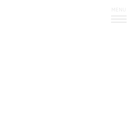
KONTRASTREICHES DESIGN
MENU
Corporate Design
Preis