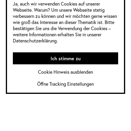
Ja, auch wir verwenden Cookies auf unserer
design-preis.de/jury/jury-
Webseite. Warum? Um unsere Webseite stetig
2022
verbessern zu können und wir möchten gerne wissen
Mitglieder
wie groß das Interesse an dieser Thematik ist. Bitte
bestätigen Sie uns die Verwendung der Cookies –
weiblich: 4
weitere Informationen erhalten Sie in unserer
Datenschutzerklärung.
Claudia Fischer-Appelt,
Hamburg, karlanders
Ich stimme zu
GmbH
Brigida Kempf, Berlin,
Cookie Hinweis ausblenden
wirDesign communication
AG
Öffne Tracking Einstellungen
Prof. Bettina Otto,
München, IUBH
Frauke van Bevern, Berlin,
Berliner Volksbank eG
Mitglieder
männlich: 13