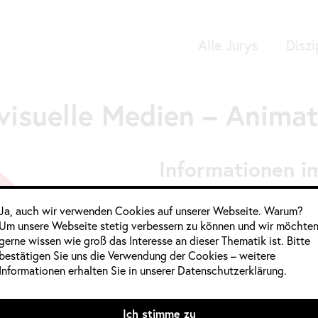
Alle Jurys
Diszi
Google Analytics
visuelle Medien – Animat
Informationen im
Jahrgang:
2020
,
2020 / 2021
Ja, auch wir verwenden Cookies auf unserer Webseite. Warum?
Um unsere Webseite stetig verbessern zu können und wir möchte
Kategorie:
Deutschland
,
Film 
gerne wissen wie groß das Interesse an dieser Thematik ist. Bitte
Trickfilm/Animation
bestätigen Sie uns die Verwendung der Cookies – weitere
Informationen erhalten Sie in unserer Datenschutzerklärung.
Quelle:
Mitglieder weiblich:
Ich stimme zu