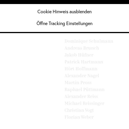
Franciska Maas
Cookie Hinweis ausblenden
Claudia Bußjaeger
 Divers
Patricia Pätzold
Öffne Tracking Einstellungen
Mitglieder männlich:
Dominique Schulmann
Andreas Brunch
Jakob Hüfner
Patrick Hartmann
Hört Hoffmann
Alexander Nagel
Martin Pross
Raphael Püttmann
Alexander Reiss
Michael Reissinger
Christian Vogt
Florian Weber