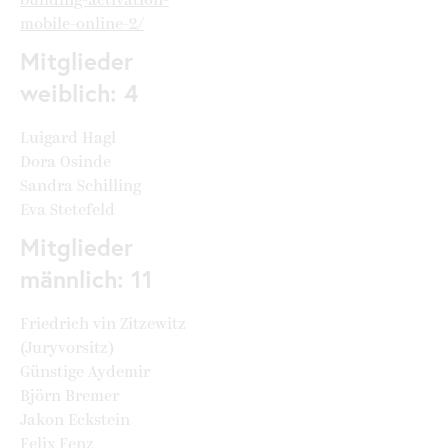
building-activation-
mobile-online-2/
Mitglieder
weiblich: 4
Luigard Hagl
Dora Osinde
Sandra Schilling
Eva Stetefeld
Mitglieder
männlich: 11
Friedrich vin Zitzewitz
(Juryvorsitz)
Günstige Aydemir
Björn Bremer
Jakon Eckstein
Felix Fenz