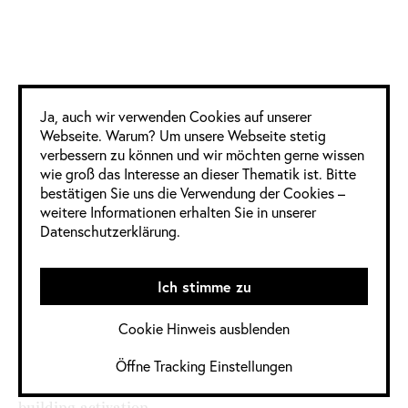
4 Frauen
11 Männer
0 Divers
Google Analytics
Ja, auch wir verwenden Cookies auf unserer
Webseite. Warum? Um unsere Webseite stetig
Informationen
verbessern zu können und wir möchten gerne wissen
wie groß das Interesse an dieser Thematik ist. Bitte
im Detail
bestätigen Sie uns die Verwendung der Cookies –
weitere Informationen erhalten Sie in unserer
Datenschutzerklärung.
Jahrgang:
2022
,
2022 / 2023
Kategorie:
Deutschland
,
Ich stimme zu
Digital
,
Kommunikationsdesign
,
Cookie Hinweis ausblenden
Konzept
Öffne Tracking Einstellungen
Quelle:
https://www.adc.de/wettbewerb/jury/brand-