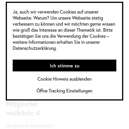
Google Analytics
Ja, auch wir verwenden Cookies auf unserer
4 Frauen
11 Männer
0 Divers
Webseite. Warum? Um unsere Webseite stetig
verbessern zu können und wir möchten gerne wissen
wie groß das Interesse an dieser Thematik ist. Bitte
Informationen
bestätigen Sie uns die Verwendung der Cookies –
weitere Informationen erhalten Sie in unserer
im Detail
Datenschutzerklärung.
Jahrgang:
2020
,
2020 / 2021
Ich stimme zu
Kategorie:
Deutschland
,
Illustration
,
Cookie Hinweis ausblenden
Kommunikationsdesign
Öffne Tracking Einstellungen
Quelle:
Mitglieder
weiblich: 4
Marjorieth Sanmartin