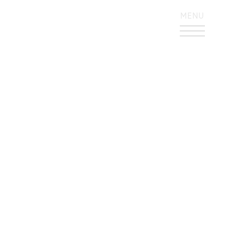
KONTRASTREICHES DESIGN
MENU
ADC Jury – Craft –
Illustration