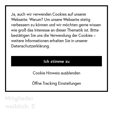
Google Analytics
Ja, auch wir verwenden Cookies auf unserer
Webseite. Warum? Um unsere Webseite stetig
verbessern zu können und wir möchten gerne wissen
5 Frauen
10 Männer
0 Divers
wie groß das Interesse an dieser Thematik ist. Bitte
bestätigen Sie uns die Verwendung der Cookies –
weitere Informationen erhalten Sie in unserer
Informationen
Datenschutzerklärung.
im Detail
Ich stimme zu
Jahrgang:
2020
,
2020 / 2021
Cookie Hinweis ausblenden
Kategorie:
Deutschland
,
Kommunikationsdesign
Öffne Tracking Einstellungen
Quelle:
Mitglieder
weiblich: 5