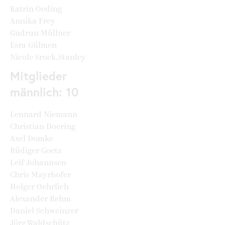
Katrin Oeding
Annika Frey
Gudrun Müllner
Esra Gülmen
Nicole Srock.Stanley
Mitglieder
männlich: 10
Lennard Niemann
Christian Doering
Axel Domke
Rüdiger Goetz
Leif Johannsen
Chris Mayrhofer
Holger Oehrlich
Alexander Rehm
Daniel Schweinzer
Jörg Waldschütz