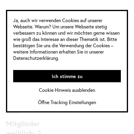
Google Analytics
Ja, auch wir verwenden Cookies auf unserer
Webseite. Warum? Um unsere Webseite stetig
2 Frauen
13 Männer
0 Divers
verbessern zu können und wir möchten gerne wissen
wie groß das Interesse an dieser Thematik ist. Bitte
bestätigen Sie uns die Verwendung der Cookies –
Informationen
weitere Informationen erhalten Sie in unserer
Datenschutzerklärung.
im Detail
Ich stimme zu
Jahrgang:
2020
,
2020 / 2021
Kategorie:
Deutschland
,
Cookie Hinweis ausblenden
Grafikdesign
,
Öffne Tracking Einstellungen
Kommunikationsdesign
Quelle:
Mitglieder
weiblich: 2