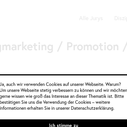
Alle Jurys
Diszi
Google Analytics
gmarketing / Promotion 
Informationen im
Ja, auch wir verwenden Cookies auf unserer Webseite. Warum?
Um unsere Webseite stetig verbessern zu können und wir möchte
gerne wissen wie groß das Interesse an dieser Thematik ist. Bitte
Jahrgang:
2020
,
2020 / 2021
bestätigen Sie uns die Verwendung der Cookies – weitere
Kategorie:
Deutschland
,
Kommu
Informationen erhalten Sie in unserer Datenschutzerklärung.
Quelle:
Mitglieder weiblich:
Ich stimme zu