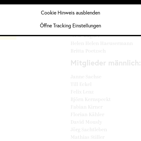
Cookie Hinweis ausblenden
Kathrin Berger Gley
Catrin Florenz
Öffne Tracking Einstellungen
Eva Stetefeld
 Divers
Stese Wagner
Helen Helen Haeusermann
Britta Poetzsch
Mitglieder männlich:
Janne Sachse
Till Eckel
Felix Lenz
Björn Kernspeckt
Fabian Kirner
Florian Kähler
David Mously
Jörg Sachtleben
Mathias Stiller