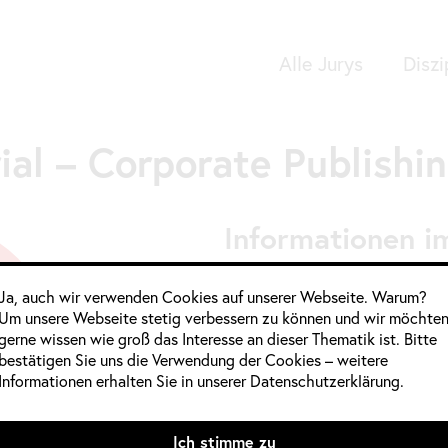
Alle Jurys
Diszi
Google Analytics
ial – Corporate Publishi
Informationen im
Jahrgang:
2020
,
2020 / 2021
Ja, auch wir verwenden Cookies auf unserer Webseite. Warum?
Um unsere Webseite stetig verbessern zu können und wir möchte
Kategorie:
Deutschland
,
Kommu
gerne wissen wie groß das Interesse an dieser Thematik ist. Bitte
Quelle:
bestätigen Sie uns die Verwendung der Cookies – weitere
Informationen erhalten Sie in unserer Datenschutzerklärung.
Mitglieder weiblich:
Sabine Cole
Ich stimme zu