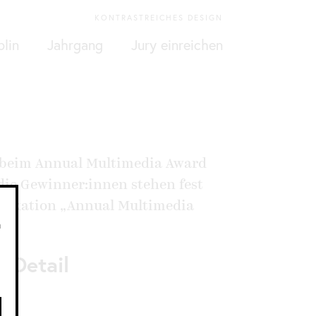
KONTRASTREICHES DESIGN
plin
Jahrgang
Jury einreichen
 beim Annual Multimedia Award
 die Gewinner:innen stehen fest
blikation „Annual Multimedia
n
 Detail