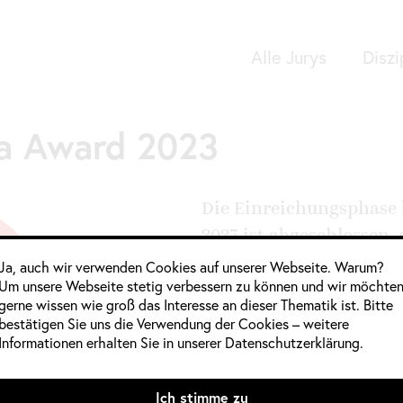
Alle Jurys
Diszi
Google Analytics
a Award 2023
Die Einreichungsphase
2023 ist abgeschlossen,
und die Wettbewerbspu
Ja, auch wir verwenden Cookies auf unserer Webseite. Warum?
Um unsere Webseite stetig verbessern zu können und wir möchte
2023“ ist gedruckt.
gerne wissen wie groß das Interesse an dieser Thematik ist. Bitte
bestätigen Sie uns die Verwendung der Cookies – weitere
Informationen im
Informationen erhalten Sie in unserer Datenschutzerklärung.
Jahrgang:
2022 / 2023
,
2023
Ich stimme zu