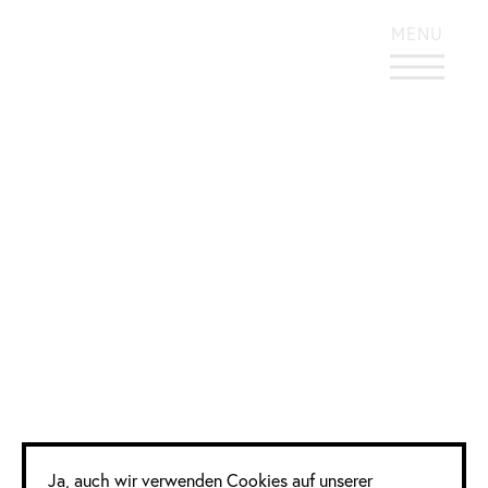
KONTRASTREICHES DESIGN
MENU
Comm Awards
| Digital und PR
Google Analytics
Ja, auch wir verwenden Cookies auf unserer