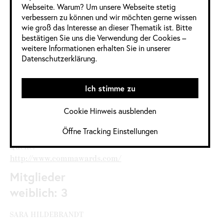
Webseite. Warum? Um unsere Webseite stetig
verbessern zu können und wir möchten gerne wissen
3 Frauen
8 Männer
0 Divers
wie groß das Interesse an dieser Thematik ist. Bitte
bestätigen Sie uns die Verwendung der Cookies –
weitere Informationen erhalten Sie in unserer
Informationen
Datenschutzerklärung.
im Detail
Ich stimme zu
Jahrgang:
2020
,
2020 / 2021
Cookie Hinweis ausblenden
Kategorie:
Deutschland
,
Öffne Tracking Einstellungen
Digital
Quelle:
http://www.commawards.com/
Mitglieder
weiblich: 3
SARA HILDEBRANDT