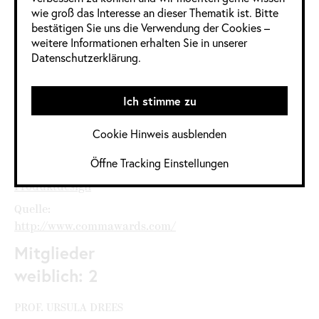
wie groß das Interesse an dieser Thematik ist. Bitte
bestätigen Sie uns die Verwendung der Cookies –
Informationen
weitere Informationen erhalten Sie in unserer
Datenschutzerklärung.
im Detail
Ich stimme zu
Jahrgang:
2020
,
2020 / 2021
Cookie Hinweis ausblenden
Kategorie:
Deutschland
,
Industrie Design
,
Öffne Tracking Einstellungen
Kommunikationsdesign
,
Produktdesign
Quelle:
http://www.commawards.com/
Mitglieder
weiblich: 2
PROF. URSULA DREES