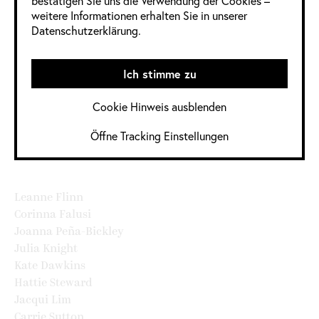
bestätigen Sie uns die Verwendung der Cookies –
weitere Informationen erhalten Sie in unserer
https://www.dandad.org/en/d-
Datenschutzerklärung.
ad-awards/
Mitglieder
Ich stimme zu
weiblich: 18
Cookie Hinweis ausblenden
L.A. Ronayne
Heather Wright
Öffne Tracking Einstellungen
Johanna Neurath
Alice Chou
Debbie Millman
Leanne Flinn
Corinna Falusi
Joanna Peña-Bickley
Julia Knight
Kate Dawkins
Hattie Steward
Jacqui Lim
Carrie Sutton