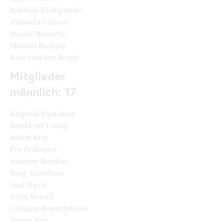
Ashwini Deshpande
Amanda Galmes
Denise Rossetto
Marian Bantjes
Kate van der Borgh
Mitglieder
männlich: 17
Kalpesh Patankar
Bradford Young
Adam Kerj
Per Pedersen
Antoine Bardou
Tony Davidson
Sagi Haviv
John Mecall
Graham Rounthwaite
James Day