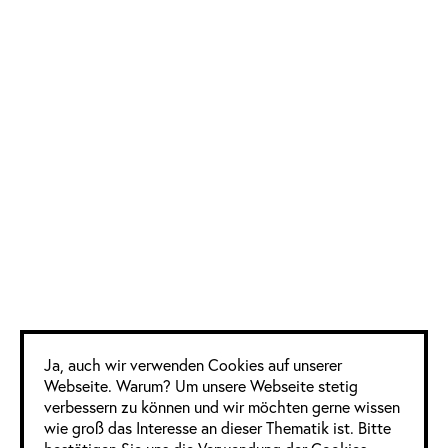
18 Frauen
17 Männer
0 Divers
Informationen
im Detail
Jahrgang:
2019
Kategorie:
Digital
,
Europa
,
Film & Bewegtbild
,
Fotografie
,
Grafikdesign
,
Illustration
,
Google Analytics
Kommunikationsdesign
,
Ja, auch wir verwenden Cookies auf unserer
Kreativ
,
Marketing
,
Plakate
Webseite. Warum? Um unsere Webseite stetig
& Poster
,
Print
,
verbessern zu können und wir möchten gerne wissen
Produktdesign
wie groß das Interesse an dieser Thematik ist. Bitte
Quelle: