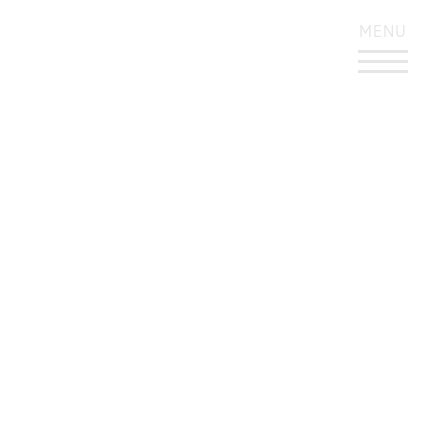
KONTRASTREICHES DESIGN
MENU
D&AD Award – Jury
Presidents