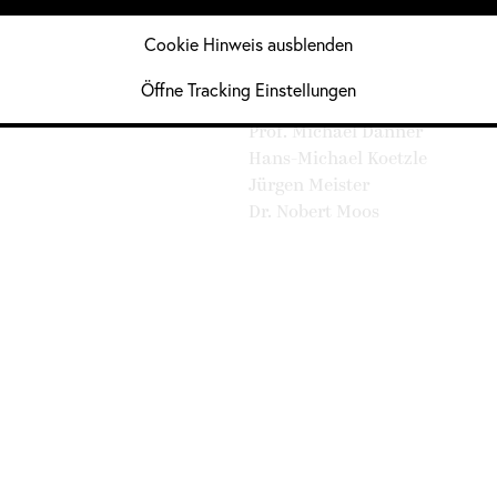
Dr. Petra Kiedaisch
Cookie Hinweis ausblenden
Karima Klasen
 Divers
Mitglieder männlich:
Öffne Tracking Einstellungen
Prof. Michael Danner
Hans-Michael Koetzle
Jürgen Meister
Dr. Nobert Moos