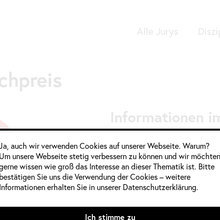
Alle Jurys
Diszi
Google Analytics
chpreis
Informationen im
Jahrgang:
2019
,
2020
Ja, auch wir verwenden Cookies auf unserer Webseite. Warum?
Um unsere Webseite stetig verbessern zu können und wir möchte
Kategorie:
Buch
,
Deutschland
gerne wissen wie groß das Interesse an dieser Thematik ist. Bitte
Quelle:
http://www.deutscher-
bestätigen Sie uns die Verwendung der Cookies – weitere
Informationen erhalten Sie in unserer Datenschutzerklärung.
Mitglieder weiblich:
Dr. Nicole Fritz
Ich stimme zu