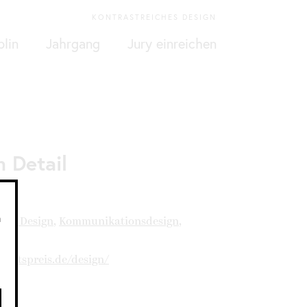
KONTRASTREICHES DESIGN
plin
Jahrgang
Jury einreichen
 Detail
n
trie Design
,
Kommunikationsdesign
,
keitspreis.de/design/
 8