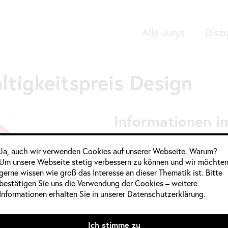
Alle Jurys
Diszi
Google Analytics
­tig­keits­preis Design
Informationen im
Jahrgang:
2020 / 2021
,
2021
Ja, auch wir verwenden Cookies auf unserer Webseite. Warum?
Um unsere Webseite stetig verbessern zu können und wir möchte
Kategorie:
Deutschland
,
Indus
gerne wissen wie groß das Interesse an dieser Thematik ist. Bitte
Produktdesign
bestätigen Sie uns die Verwendung der Cookies – weitere
Informationen erhalten Sie in unserer Datenschutzerklärung.
Quelle:
https://www.nachhaltig
Mitglieder weiblich:
Ich stimme zu