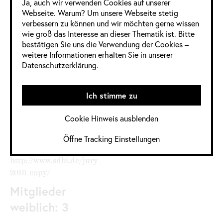
Ja, auch wir verwenden Cookies auf unserer
Webseite. Warum? Um unsere Webseite stetig
verbessern zu können und wir möchten gerne wissen
3 Frauen
8 Männer
0 Divers
wie groß das Interesse an dieser Thematik ist. Bitte
bestätigen Sie uns die Verwendung der Cookies –
Informationen
weitere Informationen erhalten Sie in unserer
Datenschutzerklärung.
im Detail
Ich stimme zu
Jahrgang:
2020 / 2021
,
2021
Cookie Hinweis ausblenden
Kategorie:
Deutschland
,
Modedesign
Öffne Tracking Einstellungen
Quelle:
http://www.sdbi.de/jury-
2018-copy/
Mitglieder
weiblich: 3