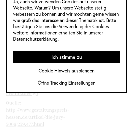
Ja, auch wir verwenden Cookies auf unserer
Webseite. Warum? Um unsere Webseite stetig
verbessern zu können und wir möchten gerne wissen
6 Frauen
2 Männer
0 Divers
wie groß das Interesse an dieser Thematik ist. Bitte
bestätigen Sie uns die Verwendung der Cookies –
Informationen
weitere Informationen erhalten Sie in unserer
Datenschutzerklärung.
im Detail
Ich stimme zu
Jahrgang:
2019
Cookie Hinweis ausblenden
Kategorie:
Deutschland
,
Deutschland /
Öffne Tracking Einstellungen
Bundeslandspezifisch
,
Produktdesign
Quelle:
http://www.gestaltungspreis-
hessen.de/artikel/die-jury-
5006,239,477.html