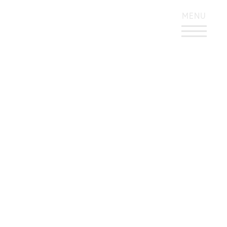
KONTRASTREICHES DESIGN
MENU
Hamburger
Bilderbuchpreis