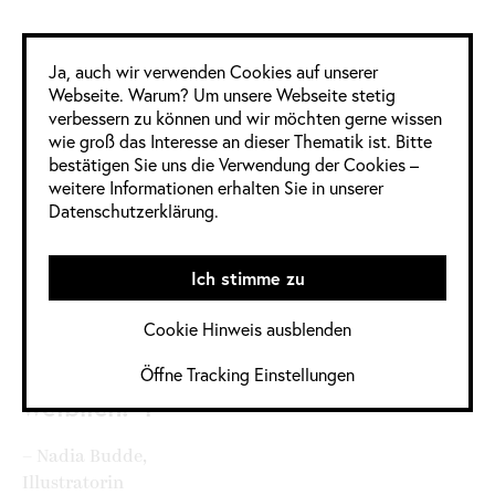
Google Analytics
4 Frauen
3 Männer
0 Divers
Ja, auch wir verwenden Cookies auf unserer
Webseite. Warum? Um unsere Webseite stetig
verbessern zu können und wir möchten gerne wissen
Informationen
wie groß das Interesse an dieser Thematik ist. Bitte
im Detail
bestätigen Sie uns die Verwendung der Cookies –
weitere Informationen erhalten Sie in unserer
Datenschutzerklärung.
Jahrgang:
2019
Kategorie:
Buch
,
Ich stimme zu
Deutschland
,
Illustration
Cookie Hinweis ausblenden
Quelle:
Mitglieder
Öffne Tracking Einstellungen
weiblich: 4
– Nadia Budde,
Illustratorin