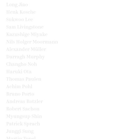
Long Jiao
Henk Kosche
Sukwoo Lee
Sam Livingstone
Kazushige Miyake
Nils Holger Moormann
Alexander Müller
Darragh Murphy
Changho Noh
Haruki Ota
Thomas Paulen
Achim Pohl
Bruno Porto
Andreas Rotzler
Robert Sachon
Myungsup Shin
Patrick Sprach
Junggi Sung
Martin Topel