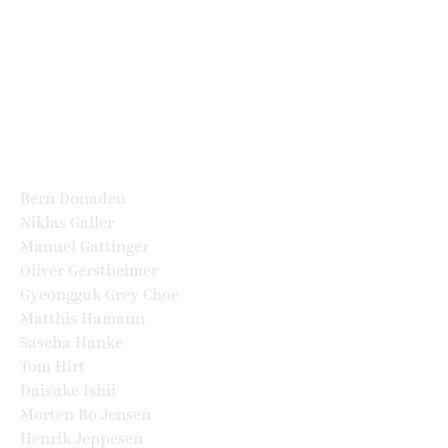
Albert Chen
Lee Ven
Shikuan Chen
Patricio Chionfoli
Paul Cohen
Manfred Dron
Michele De Lucchi
Christian Doering
Bern Donadeu
Niklas Galler
Manuel Gattinger
Oliver Gerstheimer
Gyeongguk Grey Choe
Matthis Hamann
Sascha Hanke
Tom Hirt
Daisuke Ishii
Morten Bo Jensen
Henrik Jeppesen