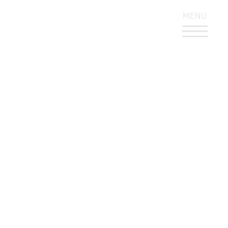
KONTRASTREICHES DESIGN
MENU
iF DESIGN AWARD
2021 – jurors