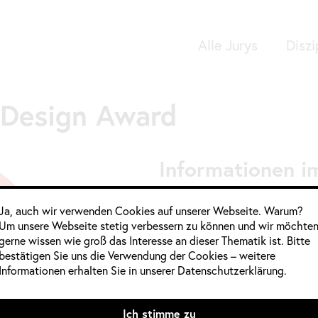
Alle Jurys
Diszi
Google Analytics
 Design Award
Informationen im
Jahrgang:
2018
Ja, auch wir verwenden Cookies auf unserer Webseite. Warum?
Um unsere Webseite stetig verbessern zu können und wir möchte
Kategorie:
Deutschland
,
Digita
gerne wissen wie groß das Interesse an dieser Thematik ist. Bitte
Modedesign
,
Produktdesign
bestätigen Sie uns die Verwendung der Cookies – weitere
Informationen erhalten Sie in unserer Datenschutzerklärung.
Quelle:
Mitglieder weiblich:
Ich stimme zu