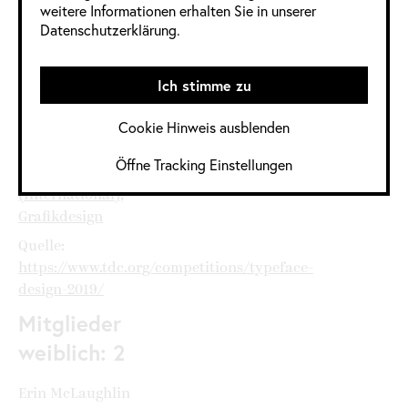
weitere Informationen erhalten Sie in unserer
Datenschutzerklärung.
Informationen
Ich stimme zu
im Detail
Cookie Hinweis ausblenden
Jahrgang:
2019
Öffne Tracking Einstellungen
Kategorie:
Global
(International)
,
Grafikdesign
Quelle:
https://www.tdc.org/competitions/typeface-
design-2019/
Mitglieder
weiblich: 2
Erin McLaughlin