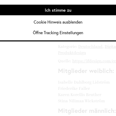
User Experience (UX)
Ich stimme zu
 Divers
User Interfaces (UI)
Cookie Hinweis ausblenden
Informationen im
Öffne Tracking Einstellungen
Jahrgang:
2022 / 2023
,
2023
Kategorie:
Deutschland
,
Digita
Produktdesign
Quelle:
https://ifdesign.com/e
Mitglieder weiblich:
Isabelle Dahlborg Lidström
Friederike Faller
Karen Korellis Reuther
Stina Nilimaa Wickström
Mitglieder männlich: