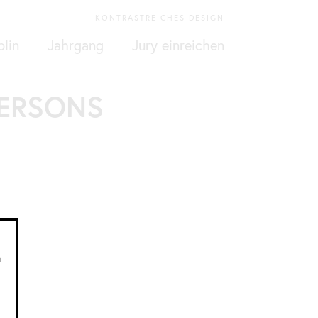
KONTRASTREICHES DESIGN
plin
Jahrgang
Jury einreichen
PERSONS
n