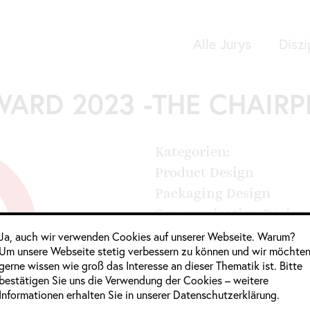
Alle Jurys
Diszi
AWARD 2023 -THE CHAIR
Google Analytics
Kategorien:
Product Design
Packaging Design
Communication Design
Ja, auch wir verwenden Cookies auf unserer Webseite. Warum?
Interior Architecture
Um unsere Webseite stetig verbessern zu können und wir möchte
Professional Concept
gerne wissen wie groß das Interesse an dieser Thematik ist. Bitte
Service Design
bestätigen Sie uns die Verwendung der Cookies – weitere
Informationen erhalten Sie in unserer Datenschutzerklärung.
Architecture