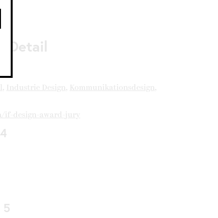
 Detail
l
,
Industrie Design
,
Kommunikationsdesign
,
n/if-design-award-jury
 4
 5