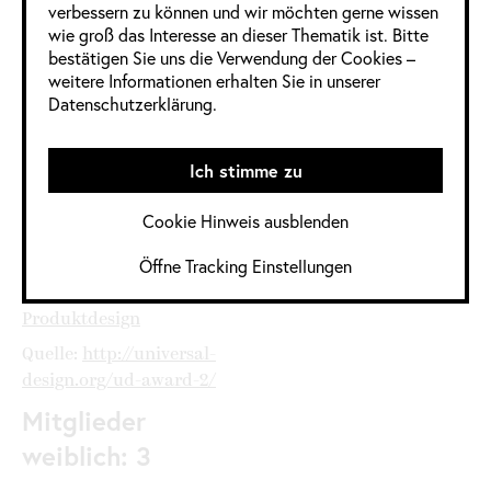
verbessern zu können und wir möchten gerne wissen
wie groß das Interesse an dieser Thematik ist. Bitte
3 Frauen
5 Männer
0 Divers
bestätigen Sie uns die Verwendung der Cookies –
weitere Informationen erhalten Sie in unserer
Datenschutzerklärung.
Informationen
im Detail
Ich stimme zu
Cookie Hinweis ausblenden
Jahrgang:
2022
,
2022 / 2023
Öffne Tracking Einstellungen
Kategorie:
Deutschland
,
Industrie Design
,
Konzept
,
Produktdesign
Quelle:
http://universal-
design.org/ud-award-2/
Mitglieder
weiblich: 3